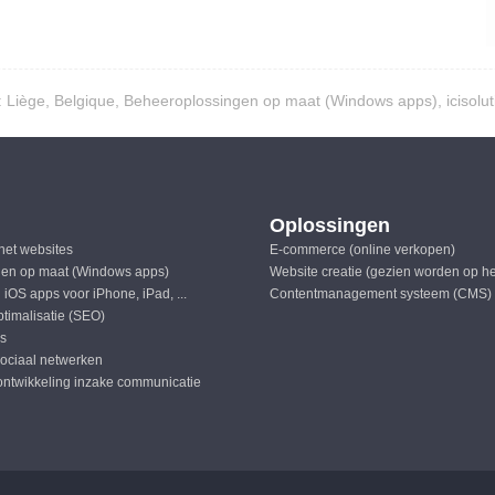
: Liège, Belgique, Beheeroplossingen op maat (Windows apps), icisolut
Oplossingen
rnet websites
E-commerce (online verkopen)
en op maat (Windows apps)
Website creatie (gezien worden op h
 iOS apps voor iPhone, iPad, ...
Contentmanagement systeem (CMS)
timalisatie (SEO)
ls
sociaal netwerken
ontwikkeling inzake communicatie