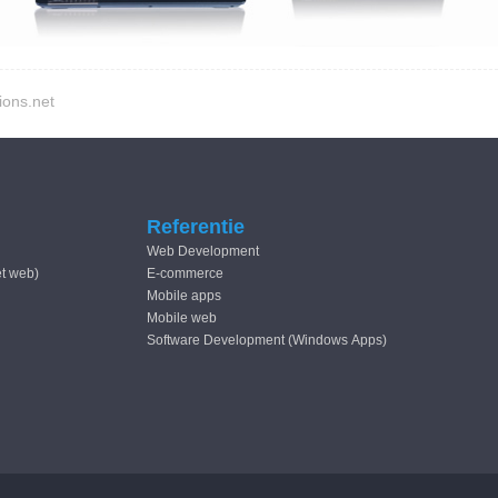
ions.net
Referentie
Web Development
et web)
E-commerce
Mobile apps
Mobile web
Software Development (Windows Apps)