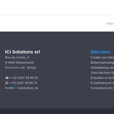
tags
ICI Solutions srl
Diensten
Rue du Centre, 3
Creatie van inte
B-4840 Welkenraedt
Beheeroplossing
Provincie Luik - België
Ontwikkeling van
Zoek Machine Op
☎ ++32 (0)87 68 89 69
Enquêtes en pol
📠 ++32 (0)87 68 89 70
E-marketing en 
✉ info
icisolutions
be
Consultancy en 