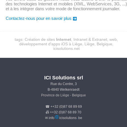
des technologies Internet et mobiles (XML, WebServices, 3G, ...)
et à les intégrer dans votre mode de fonctionnement journalier.
Contactez-nous pour en savoir plus
tags:
Création de sites
Internet
, Intranet & Extranet
, web,
développement d'apps iOS à Liège
,
Liège
, Belgique,
icisolutions.net
ICI Solutions srl
Rue du Centre, 3
B-4840 Welkenraedt
Province de Liège - Belgique
☎ ++32 (0)87 68 89 69
📠 ++32 (0)87 68 89 70
✉ info
icisolutions
be