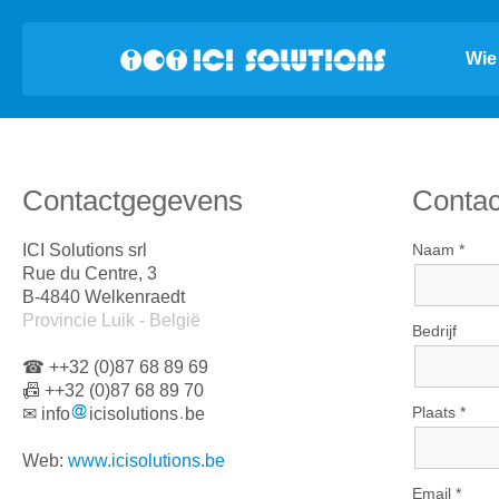
Wie 
Contactgegevens
Contac
ICI Solutions srl
Naam *
Rue du Centre, 3
B-4840 Welkenraedt
Provincie Luik - België
Bedrijf
☎ ++32 (0)87 68 89 69
📠 ++32 (0)87 68 89 70
Plaats *
✉ info
icisolutions
be
Web:
www.icisolutions.be
Email *