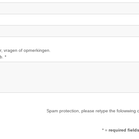
 vragen of opmerkingen.
b. *
Spam protection, please retype the folowwing 
* =
required field