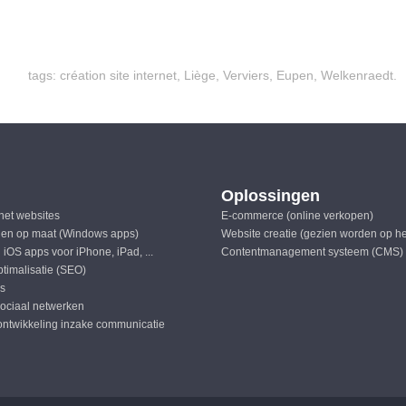
tags: création site internet, Liège, Verviers, Eupen, Welkenraedt.
Oplossingen
rnet websites
E-commerce (online verkopen)
en op maat (Windows apps)
Website creatie (gezien worden op h
 iOS apps voor iPhone, iPad, ...
Contentmanagement systeem (CMS)
timalisatie (SEO)
ls
sociaal netwerken
ontwikkeling inzake communicatie