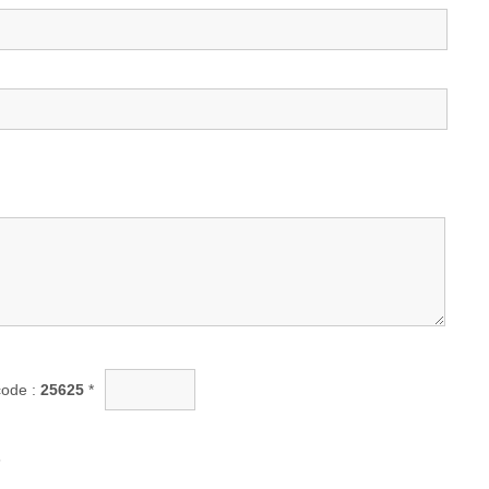
code :
25625
*
s