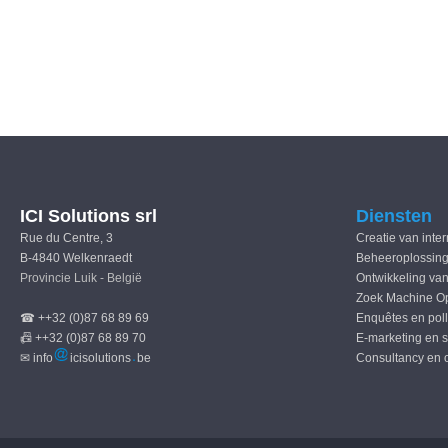
ICI Solutions srl
Diensten
Rue du Centre, 3
Creatie van inte
B-4840 Welkenraedt
Beheeroplossing
Provincie Luik - België
Ontwikkeling van
Zoek Machine Op
☎ ++32 (0)87 68 89 69
Enquêtes en pol
📠 ++32 (0)87 68 89 70
E-marketing en 
✉ info
icisolutions
be
Consultancy en 