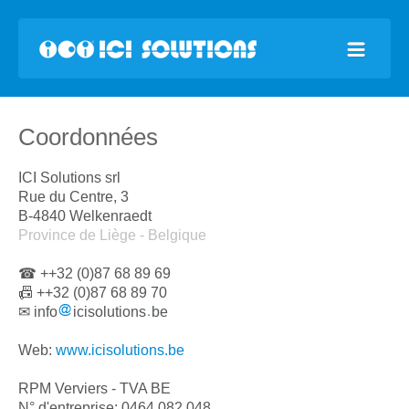
Coordonnées
ICI Solutions srl
Rue du Centre, 3
B-4840 Welkenraedt
Province de Liège - Belgique
☎ ++32 (0)87 68 89 69
📠 ++32 (0)87 68 89 70
✉ info
icisolutions
be
Web:
www.icisolutions.be
RPM Verviers - TVA BE
N° d'entreprise: 0464.082.048