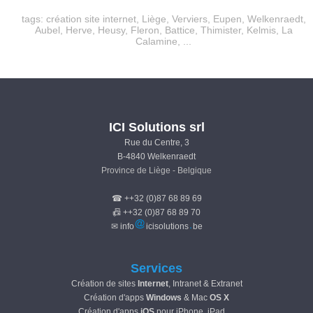
tags:
création site internet
,
Liège
,
Verviers
,
Eupen
,
Welkenraedt
,
Aubel
,
Herve
,
Heusy
,
Fleron
,
Battice
,
Thimister
,
Kelmis
,
La
Calamine
, ...
ICI Solutions srl
Rue du Centre, 3
B-4840 Welkenraedt
Province de Liège - Belgique
☎ ++32 (0)87 68 89 69
📠 ++32 (0)87 68 89 70
✉ info
icisolutions
be
Services
Création de sites
Internet
, Intranet & Extranet
Création d'apps
Windows
& Mac
OS X
Création d'apps
iOS
pour iPhone, iPad, ...