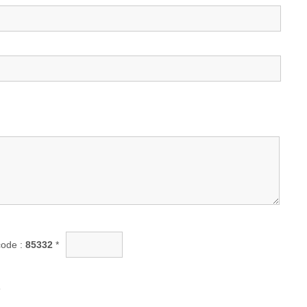
code :
85332
*
s