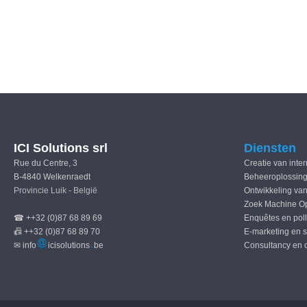
ICI Solutions srl
Diensten
Rue du Centre, 3
Creatie van inte
B-4840 Welkenraedt
Beheeroplossing
Provincie Luik - België
Ontwikkeling van
Zoek Machine Op
☎ ++32 (0)87 68 89 69
Enquêtes en pol
📠 ++32 (0)87 68 89 70
E-marketing en 
✉ info
icisolutions
be
Consultancy en 