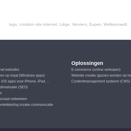
tags: création site internet, Liège, Verviers, Eupen, Welkenraedt.
Oplossingen
rnet websites
E-commerce (online verkopen)
en op maat (Windows apps)
Website creatie (gezien worden op h
 iOS apps voor iPhone, iPad, ...
Contentmanagement systeem (CMS)
timalisatie (SEO)
ls
sociaal netwerken
ontwikkeling inzake communicatie