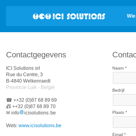
Wie 
Contactgegevens
Contac
ICI Solutions srl
Naam *
Rue du Centre, 3
B-4840 Welkenraedt
Provincie Luik - België
Bedrijf
☎ ++32 (0)87 68 89 69
📠 ++32 (0)87 68 89 70
Plaats *
✉ info
icisolutions
be
Web:
www.icisolutions.be
Email *