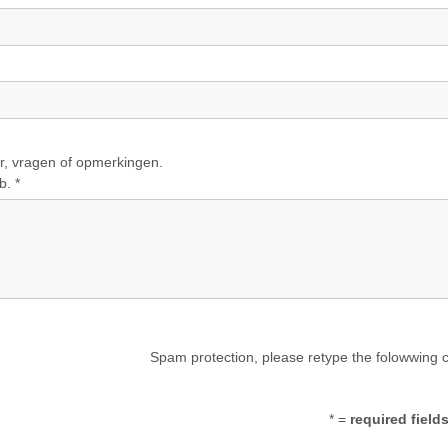
 vragen of opmerkingen.
b. *
Spam protection, please retype the folowwing 
* =
required field