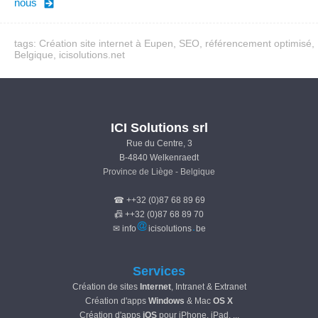
nous
tags: Création site internet à Eupen, SEO, référencement optimisé,
Belgique, icisolutions.net
ICI Solutions srl
Rue du Centre, 3
B-4840 Welkenraedt
Province de Liège - Belgique
☎ ++32 (0)87 68 89 69
📠 ++32 (0)87 68 89 70
✉ info
icisolutions
be
Services
Création de sites
Internet
, Intranet & Extranet
Création d'apps
Windows
& Mac
OS X
Création d'apps
iOS
pour iPhone, iPad, ...